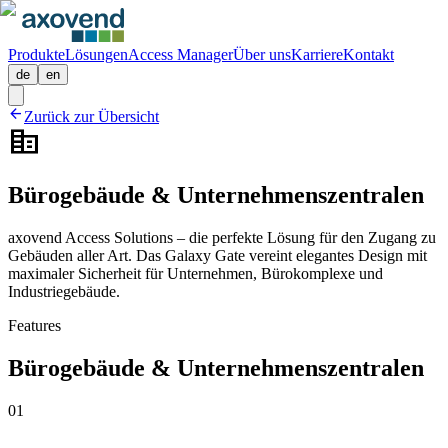
Produkte
Lösungen
Access Manager
Über uns
Karriere
Kontakt
de
en
arrow_back
Zurück zur Übersicht
corporate_fare
Bürogebäude & Unternehmenszentralen
axovend Access Solutions – die perfekte Lösung für den Zugang zu
Gebäuden aller Art. Das Galaxy Gate vereint elegantes Design mit
maximaler Sicherheit für Unternehmen, Bürokomplexe und
Industriegebäude.
Features
Bürogebäude & Unternehmenszentralen
01