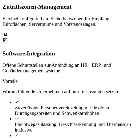
Zutrittszonen-Management
Flexibel konfigurierbare Sicherheitszonen für Empfang,
Büroflächen, Serverräume und Vorstandsetagen.
04
integration_instructions
Software-Integration
Offene Schnittstellen zur Anbindung an HR-, ERP- und
Gebäudemanagementsysteme.
Vorteile
Warum führende Unternehmen auf unsere Lösungen setzen:
check
Zuverlässige Personenvereinzelung mit flexiblen
Durchgangsbreiten und Schwenkarmhöhen
check
Fluchtwegszulassung, Gesichtserkennung und Thermalscan
inklusive
check