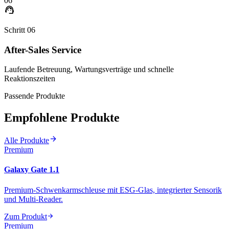
06
support_agent
Schritt 06
After-Sales Service
Laufende Betreuung, Wartungsverträge und schnelle
Reaktionszeiten
Passende Produkte
Empfohlene Produkte
arrow_forward
Alle Produkte
Premium
Galaxy Gate 1.1
Premium-Schwenkarmschleuse mit ESG-Glas, integrierter Sensorik
und Multi-Reader.
arrow_forward
Zum Produkt
Premium