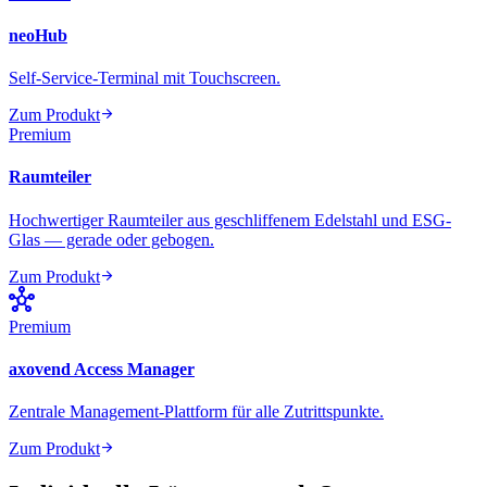
neoHub
Self-Service-Terminal mit Touchscreen.
arrow_forward
Zum Produkt
Premium
Raumteiler
Hochwertiger Raumteiler aus geschliffenem Edelstahl und ESG-
Glas — gerade oder gebogen.
arrow_forward
Zum Produkt
hub
Premium
axovend Access Manager
Zentrale Management-Plattform für alle Zutrittspunkte.
arrow_forward
Zum Produkt