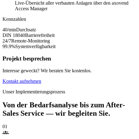
Live-Übersicht aller verbauten Anlagen über den axovend
Access Manager
Kennzahlen
40/min
Durchsatz
DIN 18040
Barrierefreiheit
24/7
Remote-Monitoring
99.9%
Systemverfügbarkeit
Projekt besprechen
Interesse geweckt? Wir beraten Sie kostenlos.
Kontakt aufnehmen
Unser Implementierungsprozess
Von der Bedarfsanalyse bis zum After-
Sales Service — wir begleiten Sie.
01
groups