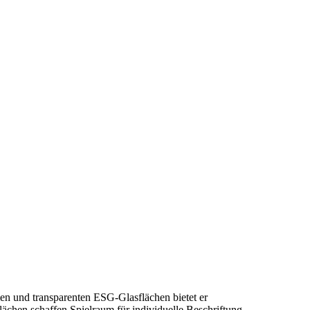
men und transparenten ESG-Glasflächen bietet er
chen schaffen Spielraum für individuelle Beschriftung.