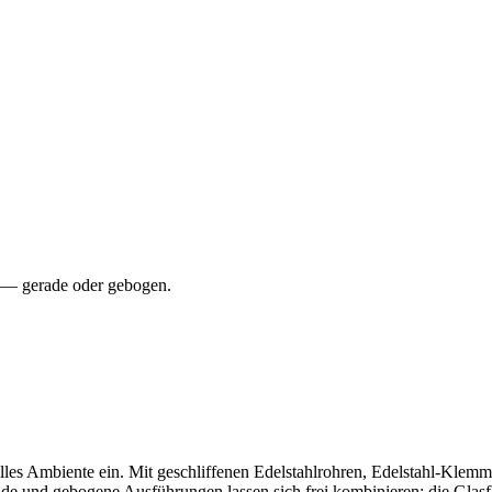
 — gerade oder gebogen.
olles Ambiente ein. Mit geschliffenen Edelstahlrohren, Edelstahl-Klem
und gebogene Ausführungen lassen sich frei kombinieren; die Glasflä