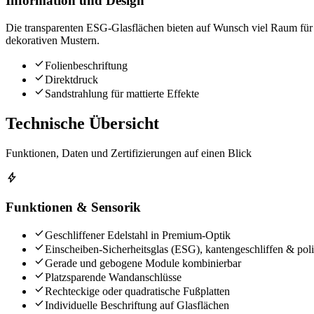
Information und Design
Die transparenten ESG-Glasflächen bieten auf Wunsch viel Raum für
dekorativen Mustern.
check
Folienbeschriftung
check
Direktdruck
check
Sandstrahlung für mattierte Effekte
Technische Übersicht
Funktionen, Daten und Zertifizierungen auf einen Blick
bolt
Funktionen & Sensorik
check
Geschliffener Edelstahl in Premium-Optik
check
Einscheiben-Sicherheitsglas (ESG), kantengeschliffen & poli
check
Gerade und gebogene Module kombinierbar
check
Platzsparende Wandanschlüsse
check
Rechteckige oder quadratische Fußplatten
check
Individuelle Beschriftung auf Glasflächen