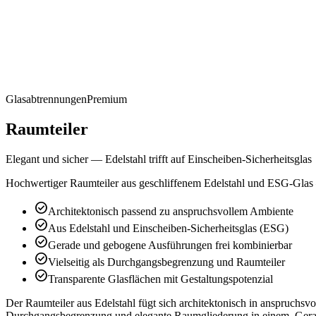
Glasabtrennungen
Premium
Raumteiler
Elegant und sicher — Edelstahl trifft auf Einscheiben-Sicherheitsglas
Hochwertiger Raumteiler aus geschliffenem Edelstahl und ESG-Glas
check_circle
Architektonisch passend zu anspruchsvollem Ambiente
check_circle
Aus Edelstahl und Einscheiben-Sicherheitsglas (ESG)
check_circle
Gerade und gebogene Ausführungen frei kombinierbar
check_circle
Vielseitig als Durchgangsbegrenzung und Raumteiler
check_circle
Transparente Glasflächen mit Gestaltungspotenzial
Der Raumteiler aus Edelstahl fügt sich architektonisch in anspruchsv
Durchgangsbegrenzung und elegante Raumgliederung in einem. Gerade 