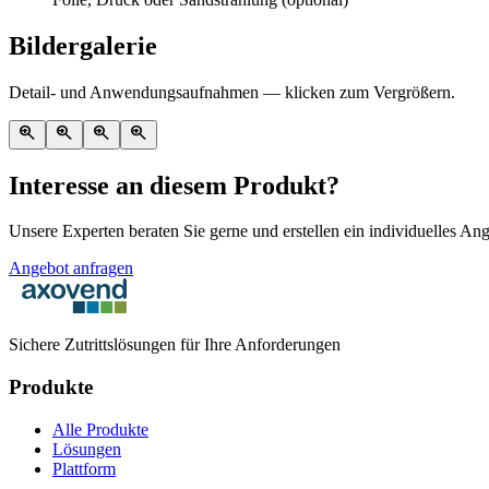
Bildergalerie
Detail- und Anwendungsaufnahmen — klicken zum Vergrößern.
zoom_in
zoom_in
zoom_in
zoom_in
Interesse an diesem Produkt?
Unsere Experten beraten Sie gerne und erstellen ein individuelles An
Angebot anfragen
Sichere Zutrittslösungen für Ihre Anforderungen
Produkte
Alle Produkte
Lösungen
Plattform