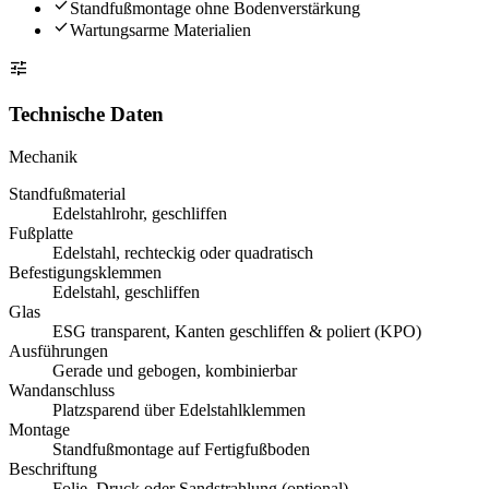
check
Standfußmontage ohne Bodenverstärkung
check
Wartungsarme Materialien
tune
Technische Daten
Mechanik
Standfußmaterial
Edelstahlrohr, geschliffen
Fußplatte
Edelstahl, rechteckig oder quadratisch
Befestigungsklemmen
Edelstahl, geschliffen
Glas
ESG transparent, Kanten geschliffen & poliert (KPO)
Ausführungen
Gerade und gebogen, kombinierbar
Wandanschluss
Platzsparend über Edelstahlklemmen
Montage
Standfußmontage auf Fertigfußboden
Beschriftung
Folie, Druck oder Sandstrahlung (optional)