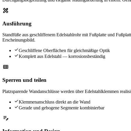
design_services
Ausführung
Standfüße aus geschliffenem Edelstahlrohr mit Fußplatte und Fußplat
Erscheinungsbild.
check
Geschliffene Oberflächen für gleichmäßige Optik
check
Komplett aus Edelstahl — korrosionsbeständig
view_module
Sperren und teilen
Platzsparende Wandanschlüsse werden über Edelstahlklemmen realisi
check
Klemmenanschluss direkt an die Wand
check
Gerade und gebogene Segmente kombinierbar
edit_note