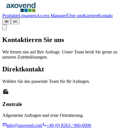
Produkte
Lösungen
Access Manager
Über uns
Karriere
Kontakt
de
en
Kontaktieren Sie
uns
Wir freuen uns auf Ihre Anfrage. Unser Team berät Sie gerne zu
unseren Zutrittslösungen.
Direktkontakt
Wählen Sie das passende Team für Ihr Anliegen.
apartment
Zentrale
Allgemeine Anfragen und erste Orientierung.
mail
call
info@axovend.com
+49 (0) 8263 / 960-6000