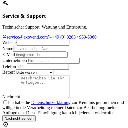
build
Service & Support
Technischer Support, Wartung und Entstörung.
mail
call
service@axovend.com
+49 (0) 8263 / 960-6060
Website
Name
E-Mail
Unternehmen
Telefon
Betreff
Nachricht
Ich habe die
Datenschutzerklärung
zur Kenntnis genommen und
willige in die Verarbeitung meiner Daten zur Bearbeitung meiner
Anfrage ein. Diese Einwilligung kann ich jederzeit widerrufen.
Nachricht senden
location_on