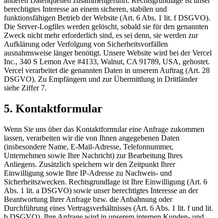
anderen Datenquellen zusammengeführt. Rechtsgrundlage ist unser
berechtigtes Interesse an einem sicheren, stabilen und
funktionsfähigen Betrieb der Website (Art. 6 Abs. 1 lit. f DSGVO).
Die Server-Logfiles werden gelöscht, sobald sie für den genannten
Zweck nicht mehr erforderlich sind, es sei denn, sie werden zur
Aufklärung oder Verfolgung von Sicherheitsvorfällen
ausnahmsweise länger benötigt. Unsere Website wird bei der Vercel
Inc., 340 S Lemon Ave #4133, Walnut, CA 91789, USA, gehostet.
Vercel verarbeitet die genannten Daten in unserem Auftrag (Art. 28
DSGVO). Zu Empfängern und zur Übermittlung in Drittländer
siehe Ziffer 7.
5. Kontaktformular
Wenn Sie uns über das Kontaktformular eine Anfrage zukommen
lassen, verarbeiten wir die von Ihnen angegebenen Daten
(insbesondere Name, E-Mail-Adresse, Telefonnummer,
Unternehmen sowie Ihre Nachricht) zur Bearbeitung Ihres
Anliegens. Zusätzlich speichern wir den Zeitpunkt Ihrer
Einwilligung sowie Ihre IP-Adresse zu Nachweis- und
Sicherheitszwecken. Rechtsgrundlage ist Ihre Einwilligung (Art. 6
Abs. 1 lit. a DSGVO) sowie unser berechtigtes Interesse an der
Beantwortung Ihrer Anfrage bzw. die Anbahnung oder
Durchführung eines Vertragsverhältnisses (Art. 6 Abs. 1 lit. f und lit.
b DSGVO). Ihre Anfrage wird in unserem internen Kunden- und