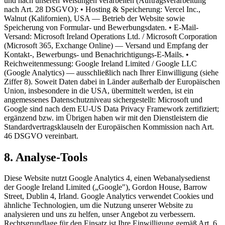
und nach unseren Weisungen verarbeiten (Auftragsverarbeitung
nach Art. 28 DSGVO): • Hosting & Speicherung: Vercel Inc.,
Walnut (Kalifornien), USA — Betrieb der Website sowie
Speicherung von Formular- und Bewerbungsdaten. • E-Mail-
Versand: Microsoft Ireland Operations Ltd. / Microsoft Corporation
(Microsoft 365, Exchange Online) — Versand und Empfang der
Kontakt-, Bewerbungs- und Benachrichtigungs-E-Mails. •
Reichweitenmessung: Google Ireland Limited / Google LLC
(Google Analytics) — ausschließlich nach Ihrer Einwilligung (siehe
Ziffer 8). Soweit Daten dabei in Länder außerhalb der Europäischen
Union, insbesondere in die USA, übermittelt werden, ist ein
angemessenes Datenschutzniveau sichergestellt: Microsoft und
Google sind nach dem EU-US Data Privacy Framework zertifiziert;
ergänzend bzw. im Übrigen haben wir mit den Dienstleistern die
Standardvertragsklauseln der Europäischen Kommission nach Art.
46 DSGVO vereinbart.
8. Analyse-Tools
Diese Website nutzt Google Analytics 4, einen Webanalysedienst
der Google Ireland Limited („Google"), Gordon House, Barrow
Street, Dublin 4, Irland. Google Analytics verwendet Cookies und
ähnliche Technologien, um die Nutzung unserer Website zu
analysieren und uns zu helfen, unser Angebot zu verbessern.
Rechtsgrundlage für den Einsatz ist Ihre Einwilligung gemäß Art. 6