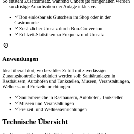
So entsteht Zusatzumsatz, während Unbefugte ferngehalten werden
— kurzfristige Amortisation der Anlage inklusive.
check
Bon einlösbar als Gutschein im Shop oder in der
Gastronomie
check
Zusätzlicher Umsatz durch Bon-Conversion
check
Echtzeit-Statistiken zu Frequenz und Umsatz
place
Anwendungen
Ideal überall dort, wo bezahlter Zutritt mit zuverlässiger
Zugangskontrolle kombiniert werden soll: Sanitäranlagen in
Rasthäusern, Autohöfen und Tankstellen, Museen, Veranstaltungen,
Wellness- und Freizeiteinrichtungen.
check
Sanitärbereiche in Rasthäusern, Autohöfen, Tankstellen
check
Museen und Veranstaltungen
check
Freizeit- und Wellnesseinrichtungen
Technische Übersicht