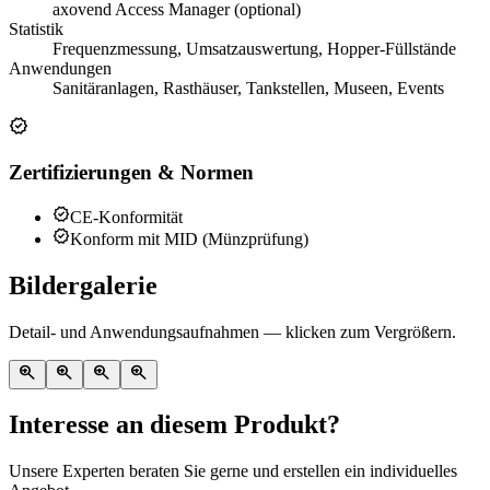
axovend Access Manager (optional)
Statistik
Frequenzmessung, Umsatzauswertung, Hopper-Füllstände
Anwendungen
Sanitäranlagen, Rasthäuser, Tankstellen, Museen, Events
verified
Zertifizierungen & Normen
verified
CE-Konformität
verified
Konform mit MID (Münzprüfung)
Bildergalerie
Detail- und Anwendungsaufnahmen — klicken zum Vergrößern.
zoom_in
zoom_in
zoom_in
zoom_in
Interesse an diesem Produkt?
Unsere Experten beraten Sie gerne und erstellen ein individuelles