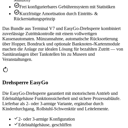
check_circle
Frei konfigurierbares Gebührensystem mit Statistiken
check_circle
Kurzfristige Amortisation durch Eintritts- &
Rückerstattungsprinzip
Das Bundle aus Terminal V7 und EasyGo-Drehsperre kombiniert
zuverlässige Zutrittskontrolle mit einem vollwertigen
Kassenautomaten. Münzannahme, automatische Rücksortierung
über Hopper, Bondruck und optionale Banknoten-/Kartenmodule
machen die Anlage zur idealen Lösung für bezahlten Zutritt — von
Sanitäranlagen über Tankstellen bis zu Museen und
Veranstaltungen.
rotate_right
Drehsperre EasyGo
Die EasyGo-Drehsperre garantiert mit motorischem Antrieb und
Edelstahlgehäuse Funktionssicherheit und sichere Prozessabläufe.
Lieferbar als 2- oder 3-armige Variante, ergänzbar durch
Kinderdurchgang, Rollstuhl-Schwenktür und Leitelemente.
check
2- oder 3-armige Konfiguration
check
Edelstahlgehäuse, geschliffen