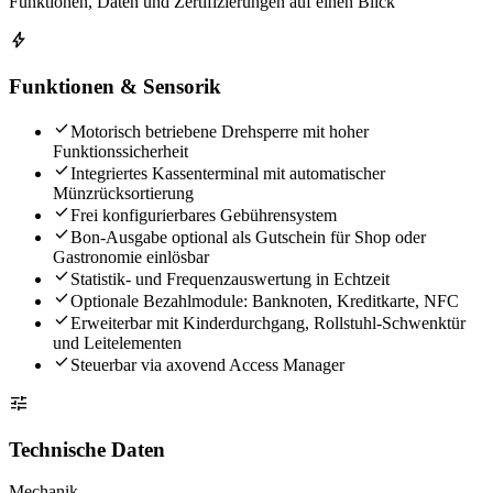
Funktionen, Daten und Zertifizierungen auf einen Blick
bolt
Funktionen & Sensorik
check
Motorisch betriebene Drehsperre mit hoher
Funktionssicherheit
check
Integriertes Kassenterminal mit automatischer
Münzrücksortierung
check
Frei konfigurierbares Gebührensystem
check
Bon-Ausgabe optional als Gutschein für Shop oder
Gastronomie einlösbar
check
Statistik- und Frequenzauswertung in Echtzeit
check
Optionale Bezahlmodule: Banknoten, Kreditkarte, NFC
check
Erweiterbar mit Kinderdurchgang, Rollstuhl-Schwenktür
und Leitelementen
check
Steuerbar via axovend Access Manager
tune
Technische Daten
Mechanik