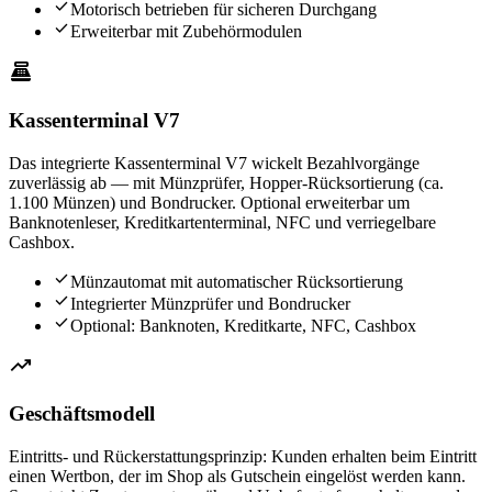
check
Motorisch betrieben für sicheren Durchgang
check
Erweiterbar mit Zubehörmodulen
point_of_sale
Kassenterminal V7
Das integrierte Kassenterminal V7 wickelt Bezahlvorgänge
zuverlässig ab — mit Münzprüfer, Hopper-Rücksortierung (ca.
1.100 Münzen) und Bondrucker. Optional erweiterbar um
Banknotenleser, Kreditkartenterminal, NFC und verriegelbare
Cashbox.
check
Münzautomat mit automatischer Rücksortierung
check
Integrierter Münzprüfer und Bondrucker
check
Optional: Banknoten, Kreditkarte, NFC, Cashbox
trending_up
Geschäftsmodell
Eintritts- und Rückerstattungsprinzip: Kunden erhalten beim Eintritt
einen Wertbon, der im Shop als Gutschein eingelöst werden kann.