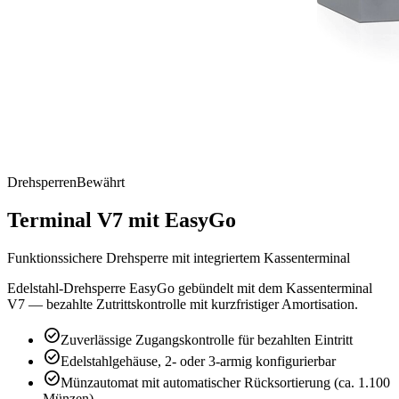
Drehsperren
Bewährt
Terminal V7 mit EasyGo
Funktionssichere Drehsperre mit integriertem Kassenterminal
Edelstahl-Drehsperre EasyGo gebündelt mit dem Kassenterminal
V7 — bezahlte Zutrittskontrolle mit kurzfristiger Amortisation.
check_circle
Zuverlässige Zugangskontrolle für bezahlten Eintritt
check_circle
Edelstahlgehäuse, 2- oder 3-armig konfigurierbar
check_circle
Münzautomat mit automatischer Rücksortierung (ca. 1.100
Münzen)